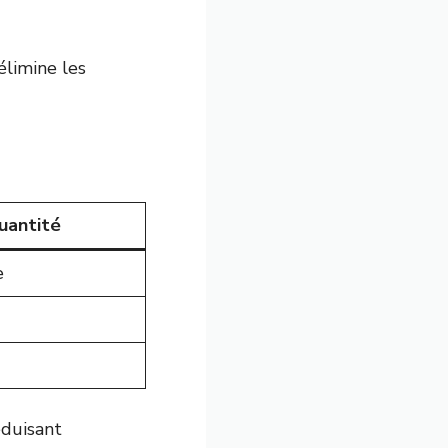
élimine les
uantité
e
éduisant