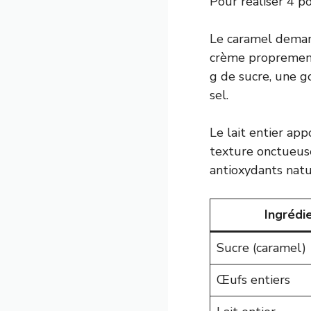
Pour réaliser 4 p
Le caramel demand
crème proprement 
g de sucre, une go
sel.
Le lait entier app
texture onctueuse
antioxydants natu
Ingrédi
Sucre (caramel)
Œufs entiers