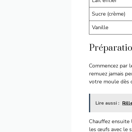
Lait entier
Sucre (crème)
Vanille
Préparatio
Commencez par le 
remuez jamais pen
votre moule dès q
Lire aussi :
Rill
Chauffez ensuite 
les œufs avec le 