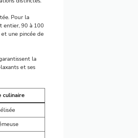
tions distinctes.
tée. Pour la
t entier, 90 à 100
, et une pincée de
garantissent la
elaxants et ses
 culinaire
élisée
rémeuse