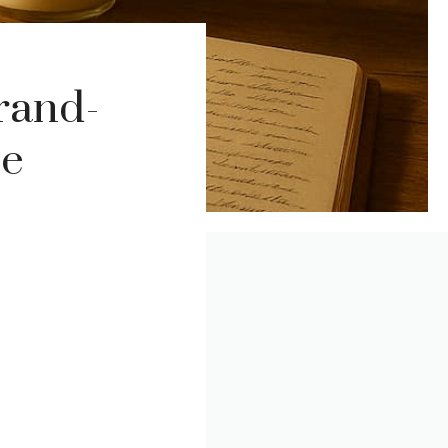
rand-
se