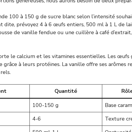
ortions généreuses, nous aurons besoin de deux prépara
e 100 à 150 g de sucre blanc selon l’intensité souhai
dite, prévoyez 4 à 6 œufs entiers, 500 ml à 1 L de lai
usse de vanille fendue ou une cuillère à café d’extrait
orte le calcium et les vitamines essentielles. Les œufs 
 grâce à leurs protéines. La vanille offre ses arômes r
rels.
ent
Quantité
Rôle
100-150 g
Base caram
4-6
Texture c