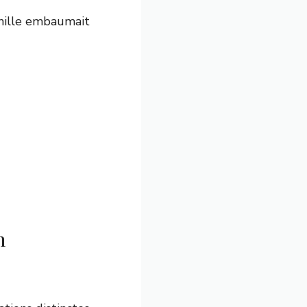
anille embaumait
n