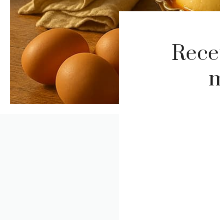
Rece
m