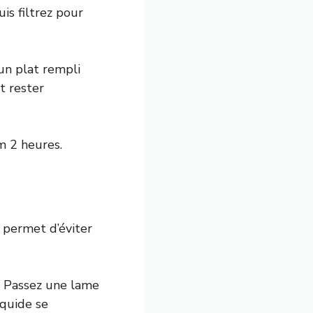
is filtrez pour
un plat rempli
t rester
m 2 heures.
 permet d’éviter
. Passez une lame
iquide se